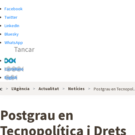
R
R
Facebook
C
C
Twitter
A
A
LinkedIn
D
Bluesky
O
WhatsApp
Tancar
R
G
Català
L
Castellano
O
English
B
L’Agència
Actualitat
Notícies
Postgrau en Tecnopol..
A
L
D
Postgrau en
E
L
Tecnopolítica i Drets
'