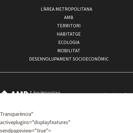
L'ÀREA METROPOLITANA
AMB
TERRITORI
HABITATGE
ECOLOGIA
MOBILITAT
DESENVOLUPAMENT SOCIOECONÒMIC
Com arribar a la seu d'AMB
Contacte
Accessibilitat
Transparència
"
Avís legal
activeplugins="displayfeatures"
Política de privacitat
sendpageview="true">