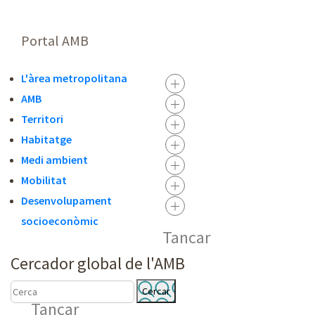
Portal AMB
L'àrea metropolitana
AMB
Territori
Habitatge
Medi ambient
Mobilitat
Desenvolupament
socioeconòmic
Tancar
Cercador global de l'AMB
C
C
Tancar
E
E