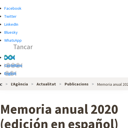
R
R
Facebook
C
C
Twitter
A
A
LinkedIn
D
Bluesky
O
WhatsApp
Tancar
R
G
Català
L
Castellano
O
English
B
L’Agència
Actualitat
Publicacions
Memoria anual 2020
A
L
D
Memoria anual 2020
E
L
(edición en español)
'