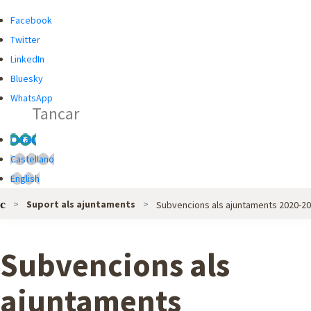
R
R
Facebook
C
C
Twitter
A
A
LinkedIn
D
Bluesky
O
WhatsApp
Tancar
R
G
Català
L
Castellano
O
English
B
Suport als ajuntaments
Subvencions als ajuntaments 2020-2
A
L
D
Subvencions als
E
L
ajuntaments
'