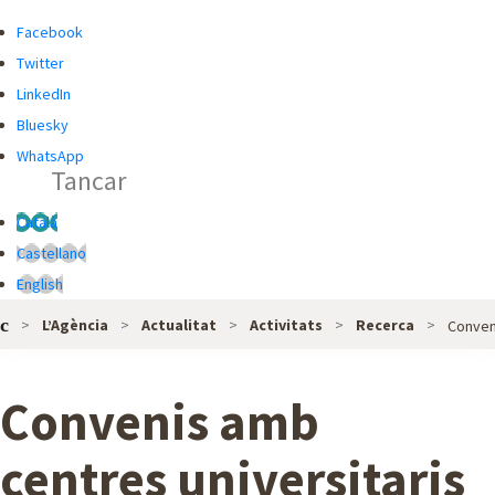
R
R
Facebook
C
C
Twitter
A
A
LinkedIn
D
Bluesky
O
WhatsApp
Tancar
R
G
Català
L
Castellano
O
English
B
L’Agència
Actualitat
Activitats
Recerca
Conven
A
L
D
Convenis amb
E
L
centres universitaris
'