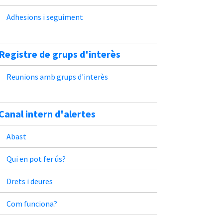
Adhesions i seguiment
Registre de grups d'interès
Reunions amb grups d'interès
Canal intern d'alertes
Abast
Qui en pot fer ús?
Drets i deures
Com funciona?