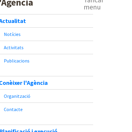
'Agència
menu
Actualitat
Notícies
Activitats
Publicacions
Conèixer l'Agència
Organització
Contacte
Planificació i execució