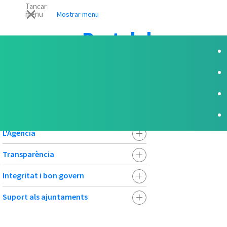
Tancar
menu
Mostrar menu
Portal de
Transparència
Portal de Transparència
L'Agència
Transparència
Integritat i bon govern
Suport als ajuntaments