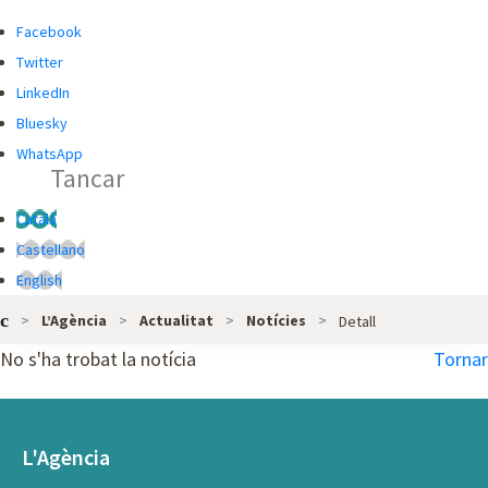
R
R
Facebook
C
C
Twitter
A
A
LinkedIn
D
Bluesky
O
WhatsApp
Tancar
R
G
Català
L
Castellano
O
English
B
L’Agència
Actualitat
Notícies
Detall
A
L
No s'ha trobat la notícia
Tornar
D
E
L
L'Agència
'