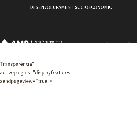
DESENVOLUPAMENT SOCIOECONÒMIC
Com arribar a la seu d'AMB
Contacte
Accessibilitat
Transparència
"
Avís legal
activeplugins="displayfeatures"
Política de privacitat
sendpageview="true">
Premis i mencions