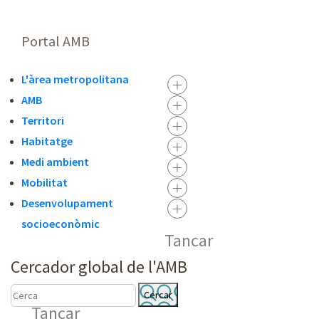
Portal AMB
L'àrea metropolitana
AMB
Territori
Habitatge
Medi ambient
Mobilitat
Desenvolupament
socioeconòmic
Tancar
Cercador global de l'AMB
C
C
Tancar
E
E