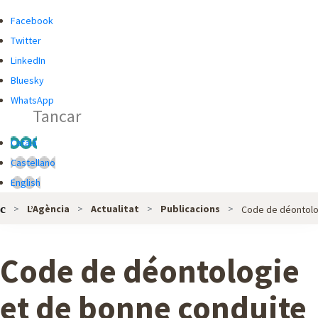
R
R
Facebook
C
C
Twitter
A
A
LinkedIn
D
Bluesky
O
WhatsApp
Tancar
R
G
Català
L
Castellano
O
English
B
L’Agència
Actualitat
Publicacions
Code de déontolog
A
L
D
Code de déontologie
E
L
et de bonne conduite
'