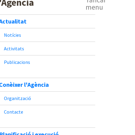
'Agència
menu
Actualitat
Notícies
Activitats
Publicacions
Conèixer l'Agència
Organització
Contacte
Planificació i execució