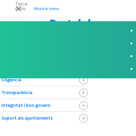
Tancar
menu
Mostrar menu
Portal de
Transparència
Portal de Transparència
L'Agència
Transparència
Integritat i bon govern
Suport als ajuntaments