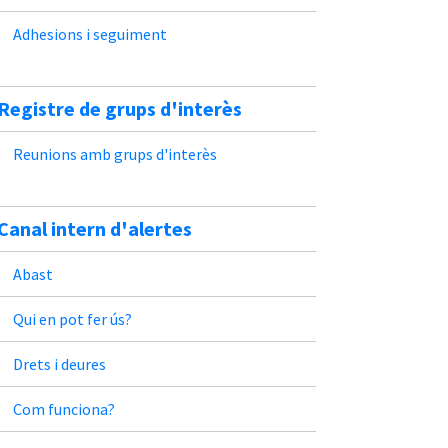
Adhesions i seguiment
Registre de grups d'interès
Reunions amb grups d'interès
Canal intern d'alertes
Abast
Qui en pot fer ús?
Drets i deures
Com funciona?