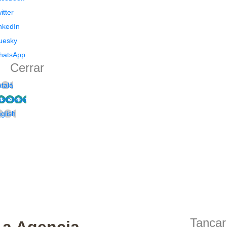
Q
itter
U
nkedIn
E
uesky
D
hatsApp
A
Cerrar
talà
stellano
glish
Tancar