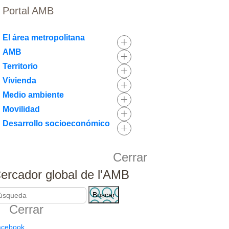
Portal AMB
El área metropolitana
AMB
Territorio
Vivienda
Medio ambiente
Movilidad
Desarrollo socioeconómico
Cerrar
ercador global de l'AMB
B
Cerrar
Ú
S
acebook