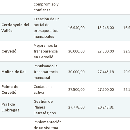
compromiso y
confianza
Creación de un
Cerdanyola del
portal de
16.940,00
15.246,00
16.
Vallès
presupuestos
municipales
Mejoramos la
Cervelló
transparencia
30.000,00
27.500,00
32.
en Cervelló
Impulsando la
Molins de Rei
transparencia
30.000,00
27.445,18
29.
municipal
Palma de
Ciudadanía
27.500,00
27.500,00
22.
Cervelló
activa
Gestión de
Prat de
Planes
27.778,00
20.243,81
Llobregat
Estratégicos
Implementación
de un sistema