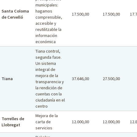
municipales:
Santa Coloma
hagamos
17.500,00
17.500,00
17.
de Cervelló
comprensible,
accesible y
reutilitzable la
información
económica
Tiana control,
segunda fase.
Un sistema
integral de
mejora de la
Tiana
37.646,00
27.500,00
transparencia y
la rendición de
cuentas con la
ciudadanía en el
centro
Mejora de la
Torrelles de
carta de
12.000,00
12.000,00
12.
Llobregat
servicios