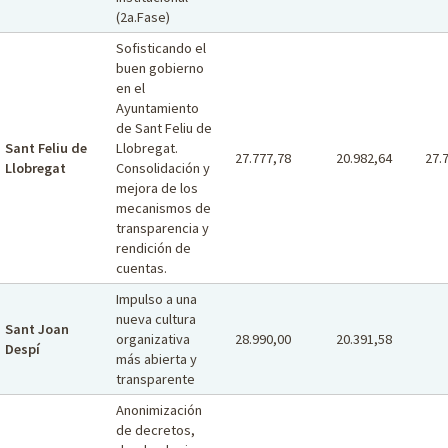
(2a.Fase)
Sofisticando el
buen gobierno
en el
Ayuntamiento
de Sant Feliu de
Sant Feliu de
Llobregat.
27.777,78
20.982,64
27.
Llobregat
Consolidación y
mejora de los
mecanismos de
transparencia y
rendición de
cuentas.
Impulso a una
nueva cultura
Sant Joan
organizativa
28.990,00
20.391,58
Despí
más abierta y
transparente
Anonimización
de decretos,