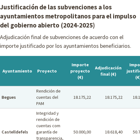
Justificación de las subvenciones a los
ayuntamientos metropolitanos para el impulso
del gobierno abierto (2024-2025)
Adjudicación final de subvenciones de acuerdo con el
importe justificado por los ayuntamientos beneficiarios.
Importe
Impo
Adjudicación
Ayuntamiento
Proyecto
proyecto
justif
final (€)
(€)
(€
Rendición de
Begues
cuentas del
18.175,22
18.175,22
18.
PAM
Integridad y
rendición de
cuentas com
Castelldefels
garantía de
50.000,00
18.618,40
50.
transparencia,