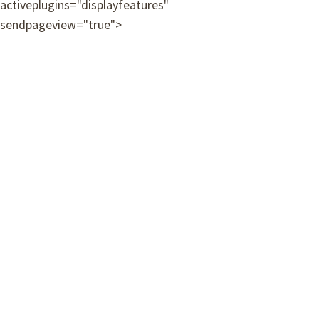
Avís legal
activeplugins="displayfeatures"
Política de privacitat
sendpageview="true">
Premis i mencions