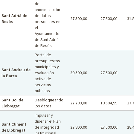
de
anonimización
Sant Adrià de
de datos
27.500,00
27.500,00
31.
Besòs
personales en
el
Ayuntamiento
de Sant Adrià
de Besòs
Portal de
presupuestos
municipales y
Sant Andreu de
evaluación
30.500,00
27.500,00
la Barca
activa de
servicios
públicos
Sant Boi de
Desbloqueando
27.780,00
19.504,99
27.
Llobregat
los datos
Impulsar y
diseñar el Plan
Sant Climent
de integridad
27.800,00
27.500,00
28.
de Llobregat
institucional