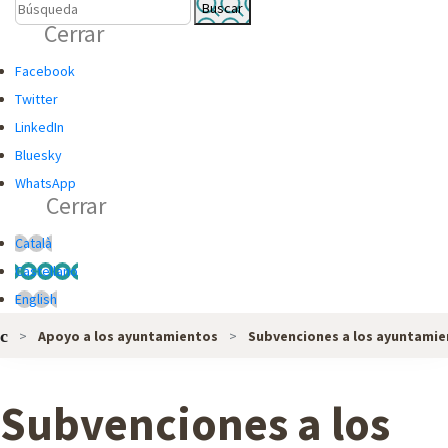
B
B
Cerrar
U
Ú
S
S
Facebook
C
Q
Twitter
A
U
LinkedIn
D
E
Bluesky
O
D
WhatsApp
Cerrar
R
A
G
Català
L
Castellano
O
English
B
Apoyo a los ayuntamientos
Subvenciones a los ayuntamie
A
L
D
Subvenciones a los
E