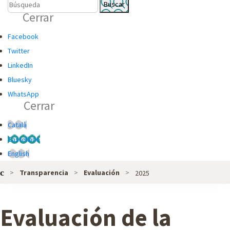
B
B
Cerrar
U
Ú
S
S
Facebook
C
Q
Twitter
A
U
LinkedIn
D
E
Bluesky
O
D
WhatsApp
Cerrar
R
A
G
Català
L
Castellano
O
English
B
Transparencia
Evaluación
2025
A
L
D
Evaluación de la
E